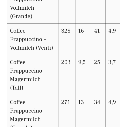
Vollmilch
(Grande)
Coffee
328
16
41
4,9
Frappuccino –
Vollmilch (Venti)
Coffee
203
9,5
25
3,7
Frappuccino –
Magermilch
(Tall)
Coffee
271
13
34
4,9
Frappuccino –
Magermilch