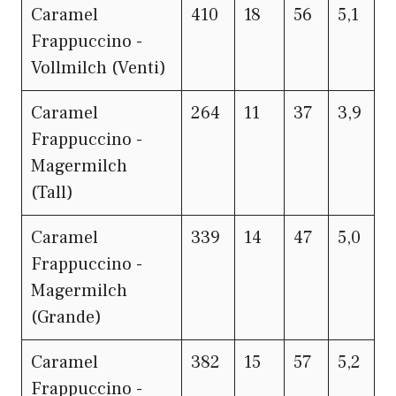
Caramel
410
18
56
5,1
Frappuccino -
Vollmilch (Venti)
Caramel
264
11
37
3,9
Frappuccino -
Magermilch
(Tall)
Caramel
339
14
47
5,0
Frappuccino -
Magermilch
(Grande)
Caramel
382
15
57
5,2
Frappuccino -