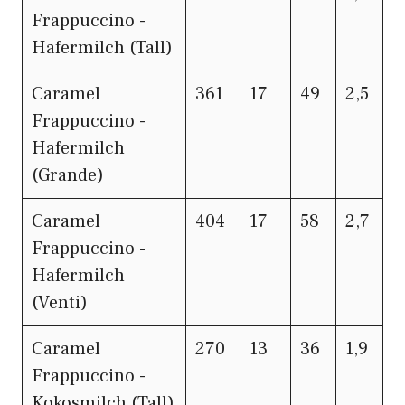
Frappuccino -
Hafermilch (Tall)
Caramel
361
17
49
2,5
Frappuccino -
Hafermilch
(Grande)
Caramel
404
17
58
2,7
Frappuccino -
Hafermilch
(Venti)
Caramel
270
13
36
1,9
Frappuccino -
Kokosmilch (Tall)