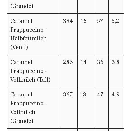
(Grande)
Caramel
394
16
57
5,2
Frappuccino -
Halbfettmilch
(Venti)
Caramel
286
14
36
3,8
Frappuccino -
Vollmilch (Tall)
Caramel
367
18
47
4,9
Frappuccino -
Vollmilch
(Grande)