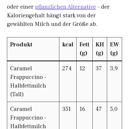
oder einer
pflanzlichen Alternative
– der
Kaloriengehalt hängt stark von der
gewählten Milch und der Größe ab.
Produkt
kcal
Fett
KH
EW
(g)
(g)
(g)
Caramel
274
12
37
3,9
Frappuccino -
Halbfettmilch
(Tall)
Caramel
351
16
47
5,0
Frappuccino -
Halbfettmilch