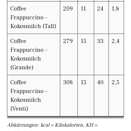
Coffee
209
11
24
1,8
Frappuccino –
Kokosmilch (Tall)
Coffee
279
15
33
2,4
Frappuccino –
Kokosmilch
(Grande)
Coffee
308
15
40
2,5
Frappuccino –
Kokosmilch
(Venti)
Abkürzungen: kcal = Kilokalorien, KH =