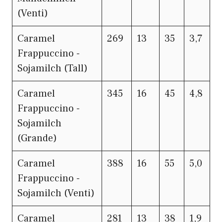
(Venti)
Caramel
269
13
35
3,7
Frappuccino -
Sojamilch (Tall)
Caramel
345
16
45
4,8
Frappuccino -
Sojamilch
(Grande)
Caramel
388
16
55
5,0
Frappuccino -
Sojamilch (Venti)
Caramel
281
13
38
1,9