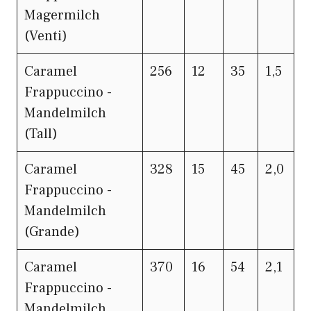
Magermilch
(Venti)
Caramel
256
12
35
1,5
Frappuccino -
Mandelmilch
(Tall)
Caramel
328
15
45
2,0
Frappuccino -
Mandelmilch
(Grande)
Caramel
370
16
54
2,1
Frappuccino -
Mandelmilch