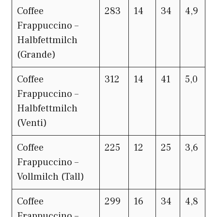
Coffee
283
14
34
4,9
Frappuccino –
Halbfettmilch
(Grande)
Coffee
312
14
41
5,0
Frappuccino –
Halbfettmilch
(Venti)
Coffee
225
12
25
3,6
Frappuccino –
Vollmilch (Tall)
Coffee
299
16
34
4,8
Frappuccino –