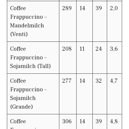
Coffee
289
14
39
2,0
Frappuccino –
Mandelmilch
(Venti)
Coffee
208
11
24
3,6
Frappuccino –
Sojamilch (Tall)
Coffee
277
14
32
4,7
Frappuccino –
Sojamilch
(Grande)
Coffee
306
14
39
4,8