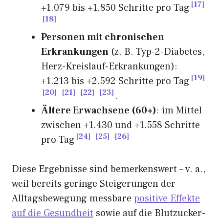
17
+1.079 bis +1.850 Schritte pro Tag
18
Personen mit chronischen
Erkrankungen
(z. B. Typ-2-Diabetes,
Herz-Kreislauf-Erkrankungen):
19
+1.213 bis +2.592 Schritte pro Tag
20
21
22
23
.
Ältere Erwachsene (60+)
: im Mittel
zwischen +1.430 und +1.558 Schritte
24
25
26
pro Tag
Diese Ergebnisse sind bemerkenswert – v. a.,
weil bereits geringe Steigerungen der
Alltagsbewegung messbare
positive Effekte
auf die Gesundheit
sowie auf die Blutzucker-